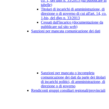
co. 1, del dlgs n. 33/2013 (da pubblicare in
tabelle)
Titolari di incarichi di amministrazione, di
direzione o di governo di cui all'art. 14, co.
1-bis, del dlgs n. 33/2013
Cessati dall'incarico (documentazione da
pubblicare sul sito web)
Sanzioni per mancata comunicazione dei dati
Sanzioni per mancata o incompleta
comunicazione dei dati da parte dei titolari
di incarichi politici, di amministrazione, di
direzione o di governo
Rendiconti gruppi consiliari regionali/provinciali