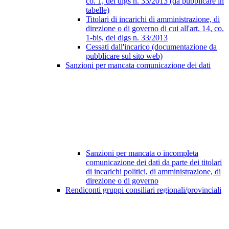
co. 1, del dlgs n. 33/2013 (da pubblicare in
tabelle)
Titolari di incarichi di amministrazione, di
direzione o di governo di cui all'art. 14, co.
1-bis, del dlgs n. 33/2013
Cessati dall'incarico (documentazione da
pubblicare sul sito web)
Sanzioni per mancata comunicazione dei dati
Sanzioni per mancata o incompleta
comunicazione dei dati da parte dei titolari
di incarichi politici, di amministrazione, di
direzione o di governo
Rendiconti gruppi consiliari regionali/provinciali