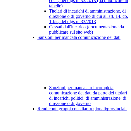
co. 1, del dlgs n. 33/2013 (da pubblicare in
tabelle)
Titolari di incarichi di amministrazione, di
direzione o di governo di cui all'art. 14, co.
1-bis, del dlgs n. 33/2013
Cessati dall'incarico (documentazione da
pubblicare sul sito web)
Sanzioni per mancata comunicazione dei dati
Sanzioni per mancata o incompleta
comunicazione dei dati da parte dei titolari
di incarichi politici, di amministrazione, di
direzione o di governo
Rendiconti gruppi consiliari regionali/provinciali