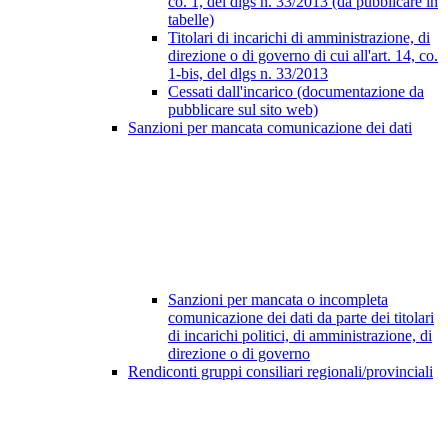
co. 1, del dlgs n. 33/2013 (da pubblicare in
tabelle)
Titolari di incarichi di amministrazione, di
direzione o di governo di cui all'art. 14, co.
1-bis, del dlgs n. 33/2013
Cessati dall'incarico (documentazione da
pubblicare sul sito web)
Sanzioni per mancata comunicazione dei dati
Sanzioni per mancata o incompleta
comunicazione dei dati da parte dei titolari
di incarichi politici, di amministrazione, di
direzione o di governo
Rendiconti gruppi consiliari regionali/provinciali