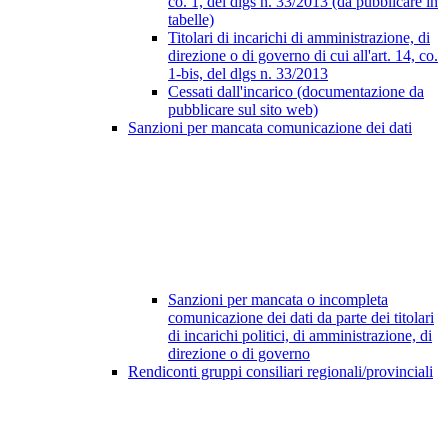
co. 1, del dlgs n. 33/2013 (da pubblicare in
tabelle)
Titolari di incarichi di amministrazione, di
direzione o di governo di cui all'art. 14, co.
1-bis, del dlgs n. 33/2013
Cessati dall'incarico (documentazione da
pubblicare sul sito web)
Sanzioni per mancata comunicazione dei dati
Sanzioni per mancata o incompleta
comunicazione dei dati da parte dei titolari
di incarichi politici, di amministrazione, di
direzione o di governo
Rendiconti gruppi consiliari regionali/provinciali