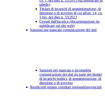
co. 1, del dlgs n. 33/2013 (da pubblicare in
tabelle)
Titolari di incarichi di amministrazione, di
direzione o di governo di cui all'art. 14, co.
1-bis, del dlgs n. 33/2013
Cessati dall'incarico (documentazione da
pubblicare sul sito web)
Sanzioni per mancata comunicazione dei dati
Sanzioni per mancata o incompleta
comunicazione dei dati da parte dei titolari
di incarichi politici, di amministrazione, di
direzione o di governo
Rendiconti gruppi consiliari regionali/provinciali