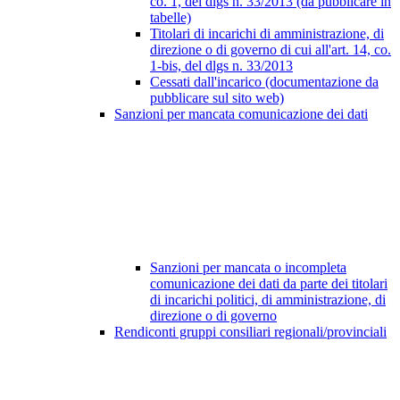
co. 1, del dlgs n. 33/2013 (da pubblicare in
tabelle)
Titolari di incarichi di amministrazione, di
direzione o di governo di cui all'art. 14, co.
1-bis, del dlgs n. 33/2013
Cessati dall'incarico (documentazione da
pubblicare sul sito web)
Sanzioni per mancata comunicazione dei dati
Sanzioni per mancata o incompleta
comunicazione dei dati da parte dei titolari
di incarichi politici, di amministrazione, di
direzione o di governo
Rendiconti gruppi consiliari regionali/provinciali