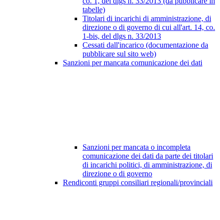
co. 1, del dlgs n. 33/2013 (da pubblicare in
tabelle)
Titolari di incarichi di amministrazione, di
direzione o di governo di cui all'art. 14, co.
1-bis, del dlgs n. 33/2013
Cessati dall'incarico (documentazione da
pubblicare sul sito web)
Sanzioni per mancata comunicazione dei dati
Sanzioni per mancata o incompleta
comunicazione dei dati da parte dei titolari
di incarichi politici, di amministrazione, di
direzione o di governo
Rendiconti gruppi consiliari regionali/provinciali