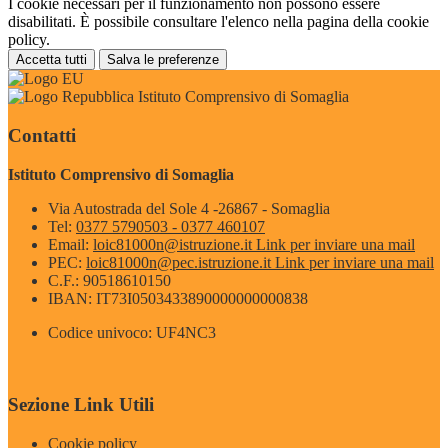
I cookie necessari per il funzionamento non possono essere
disabilitati. È possibile consultare l'elenco nella pagina della cookie
policy.
Accetta tutti
Salva le preferenze
Istituto Comprensivo di Somaglia
Contatti
Istituto Comprensivo di Somaglia
Via Autostrada del Sole 4 -26867 - Somaglia
Tel:
0377 5790503 - 0377 460107
Email:
loic81000n@istruzione.it
Link per inviare una mail
PEC:
loic81000n@pec.istruzione.it
Link per inviare una mail
C.F.: 90518610150
IBAN: IT73I0503433890000000000838
Codice univoco: UF4NC3
Sezione Link Utili
Cookie policy