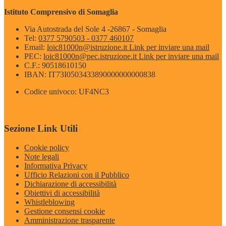
Istituto Comprensivo di Somaglia
Via Autostrada del Sole 4 -26867 - Somaglia
Tel:
0377 5790503 - 0377 460107
Email:
loic81000n@istruzione.it
Link per inviare una mail
PEC:
loic81000n@pec.istruzione.it
Link per inviare una mail
C.F.: 90518610150
IBAN: IT73I0503433890000000000838
Codice univoco: UF4NC3
Sezione Link Utili
Cookie policy
Note legali
Informativa Privacy
Ufficio Relazioni con il Pubblico
Dichiarazione di accessibilità
Obiettivi di accessibilità
Whistleblowing
Gestione consensi cookie
Amministrazione trasparente