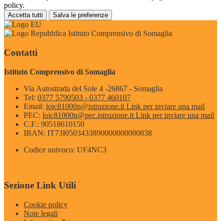
policy.
Accetta tutti
Salva le preferenze
Istituto Comprensivo di Somaglia
Contatti
Istituto Comprensivo di Somaglia
Via Autostrada del Sole 4 -26867 - Somaglia
Tel:
0377 5790503 - 0377 460107
Email:
loic81000n@istruzione.it
Link per inviare una mail
PEC:
loic81000n@pec.istruzione.it
Link per inviare una mail
C.F.: 90518610150
IBAN: IT73I0503433890000000000838
Codice univoco: UF4NC3
Sezione Link Utili
Cookie policy
Note legali