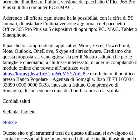
permette di utilizzare l’ultima versione del pacchetto Office 365 Pro
Plus su tutti i computer PC o MAC.
Aderendo all’offerta ogni utente ha la possibilità, con la cifra di 5€
annuali, di installare l’ultima versione aggiornata del pacchetto
Office 365 Pro Plus su 5 dispositivi di ogni tipo: PC, MAC, Tablet o
Smartphone.
Il pacchetto comprende gli applicativi: Word, Excel, PowerPoint,
Note, Outlook, OneDrive, Skype ed altri software. Crediamo che
questa proposta sia vantaggiosa sia per il Nostro Istituto che per le
famiglie e chiediamo, a chi fosse interessato, di aderire compilando il
modulo online che trovate all’indirizzo web:
https://forms.gle/w1uH1fmWoVY57ruU8
e di effettuare il bonifico
presso Banco Popolare – Agenzia di Somaglia, Iban IT 73 I 05034
33890 0000 0000 0838, intestato a Istituto Comprensivo di
Somaglia, di consegnare copia del bonifico presso la scuola.
Cordiali saluti
Stefania Taglietti
Notizie
Questo sito o gli strumenti terzi da questo utilizzati si avvalgono di
cookie necessari al funzionamento ed utili alle finalità illustrate nella