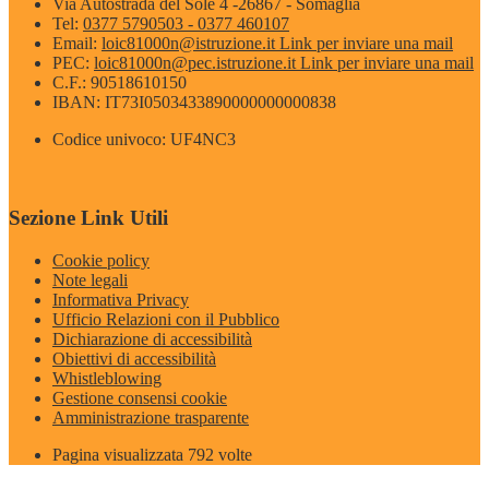
Via Autostrada del Sole 4 -26867 - Somaglia
Tel:
0377 5790503 - 0377 460107
Email:
loic81000n@istruzione.it
Link per inviare una mail
PEC:
loic81000n@pec.istruzione.it
Link per inviare una mail
C.F.: 90518610150
IBAN: IT73I0503433890000000000838
Codice univoco: UF4NC3
Sezione Link Utili
Cookie policy
Note legali
Informativa Privacy
Ufficio Relazioni con il Pubblico
Dichiarazione di accessibilità
Obiettivi di accessibilità
Whistleblowing
Gestione consensi cookie
Amministrazione trasparente
Pagina visualizzata
792
volte