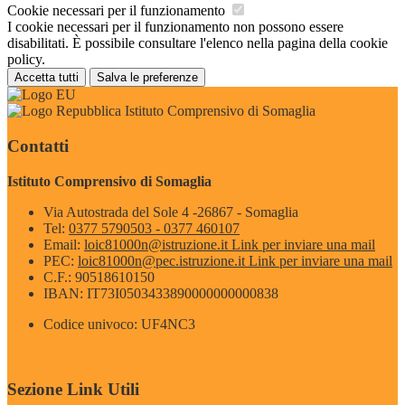
Cookie necessari per il funzionamento
I cookie necessari per il funzionamento non possono essere
disabilitati. È possibile consultare l'elenco nella pagina della cookie
policy.
Accetta tutti
Salva le preferenze
Istituto Comprensivo di Somaglia
Contatti
Istituto Comprensivo di Somaglia
Via Autostrada del Sole 4 -26867 - Somaglia
Tel:
0377 5790503 - 0377 460107
Email:
loic81000n@istruzione.it
Link per inviare una mail
PEC:
loic81000n@pec.istruzione.it
Link per inviare una mail
C.F.: 90518610150
IBAN: IT73I0503433890000000000838
Codice univoco: UF4NC3
Sezione Link Utili