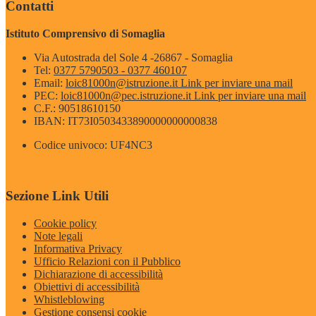
Contatti
Istituto Comprensivo di Somaglia
Via Autostrada del Sole 4 -26867 - Somaglia
Tel:
0377 5790503 - 0377 460107
Email:
loic81000n@istruzione.it
Link per inviare una mail
PEC:
loic81000n@pec.istruzione.it
Link per inviare una mail
C.F.: 90518610150
IBAN: IT73I0503433890000000000838
Codice univoco: UF4NC3
Sezione Link Utili
Cookie policy
Note legali
Informativa Privacy
Ufficio Relazioni con il Pubblico
Dichiarazione di accessibilità
Obiettivi di accessibilità
Whistleblowing
Gestione consensi cookie