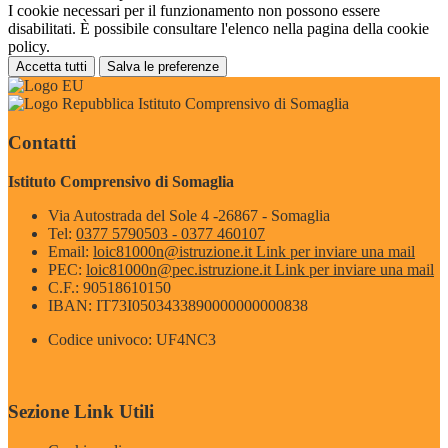
I cookie necessari per il funzionamento non possono essere
disabilitati. È possibile consultare l'elenco nella pagina della cookie
policy.
Accetta tutti
Salva le preferenze
Istituto Comprensivo di Somaglia
Contatti
Istituto Comprensivo di Somaglia
Via Autostrada del Sole 4 -26867 - Somaglia
Tel:
0377 5790503 - 0377 460107
Email:
loic81000n@istruzione.it
Link per inviare una mail
PEC:
loic81000n@pec.istruzione.it
Link per inviare una mail
C.F.: 90518610150
IBAN: IT73I0503433890000000000838
Codice univoco: UF4NC3
Sezione Link Utili