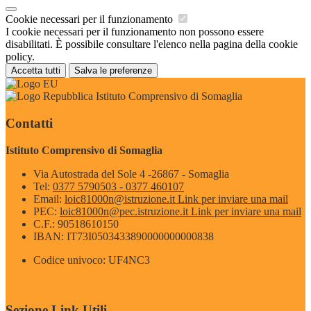
Cookie necessari per il funzionamento
I cookie necessari per il funzionamento non possono essere
disabilitati. È possibile consultare l'elenco nella pagina della cookie
policy.
Accetta tutti
Salva le preferenze
Istituto Comprensivo di Somaglia
Contatti
Istituto Comprensivo di Somaglia
Via Autostrada del Sole 4 -26867 - Somaglia
Tel:
0377 5790503 - 0377 460107
Email:
loic81000n@istruzione.it
Link per inviare una mail
PEC:
loic81000n@pec.istruzione.it
Link per inviare una mail
C.F.: 90518610150
IBAN: IT73I0503433890000000000838
Codice univoco: UF4NC3
Sezione Link Utili