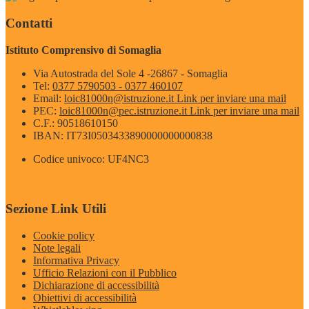
Contatti
Istituto Comprensivo di Somaglia
Via Autostrada del Sole 4 -26867 - Somaglia
Tel:
0377 5790503 - 0377 460107
Email:
loic81000n@istruzione.it
Link per inviare una mail
PEC:
loic81000n@pec.istruzione.it
Link per inviare una mail
C.F.: 90518610150
IBAN: IT73I0503433890000000000838
Codice univoco: UF4NC3
Sezione Link Utili
Cookie policy
Note legali
Informativa Privacy
Ufficio Relazioni con il Pubblico
Dichiarazione di accessibilità
Obiettivi di accessibilità