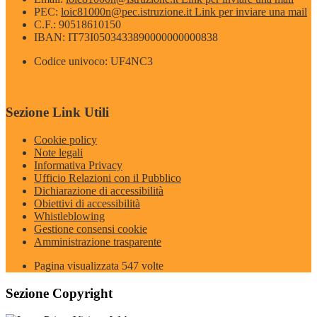
PEC:
loic81000n@pec.istruzione.it
Link per inviare una mail
C.F.: 90518610150
IBAN: IT73I0503433890000000000838
Codice univoco: UF4NC3
Sezione Link Utili
Cookie policy
Note legali
Informativa Privacy
Ufficio Relazioni con il Pubblico
Dichiarazione di accessibilità
Obiettivi di accessibilità
Whistleblowing
Gestione consensi cookie
Amministrazione trasparente
Pagina visualizzata
547
volte
Sezione Copyright