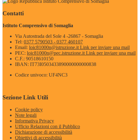
Istituto Comprensivo di Somaglia
Contatti
Istituto Comprensivo di Somaglia
Via Autostrada del Sole 4 -26867 - Somaglia
Tel:
0377 5790503 - 0377 460107
Email:
loic81000n@istruzione.it
Link per inviare una mail
PEC:
loic81000n@pec.istruzione.it
Link per inviare una mail
C.F.: 90518610150
IBAN: IT73I0503433890000000000838
Codice univoco: UF4NC3
Sezione Link Utili
Cookie policy
Note legali
Informativa Privacy
Ufficio Relazioni con il Pubblico
Dichiarazione di accessibilità
Obiettivi di accessibilità