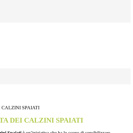
 CALZINI SPAIATI
A DEI CALZINI SPAIATI
ini Spaiati
è un’iniziativa che ha lo scopo di sensibilizzare