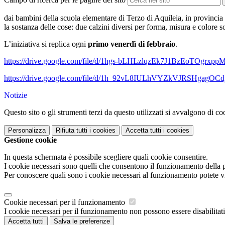
dai bambini della scuola elementare di Terzo di Aquileia, in provincia
la sostanza delle cose: due calzini diversi per forma, misura e colore
L’iniziativa si replica ogni
primo venerdì di febbraio
.
https://drive.google.com/file/d/1hgs-bLHLzlqzEk7J1BzEoTOgrxpp
https://drive.google.com/file/d/1h_92vL8IULhVYZkVJRSHgagOCd
Notizie
Questo sito o gli strumenti terzi da questo utilizzati si avvalgono di coo
Personalizza
Rifiuta tutti
i cookies
Accetta tutti
i cookies
Gestione cookie
In questa schermata è possibile scegliere quali cookie consentire.
I cookie necessari sono quelli che consentono il funzionamento della pi
Per conoscere quali sono i cookie necessari al funzionamento potete v
Cookie necessari per il funzionamento
I cookie necessari per il funzionamento non possono essere disabilitati.
Accetta tutti
Salva le preferenze