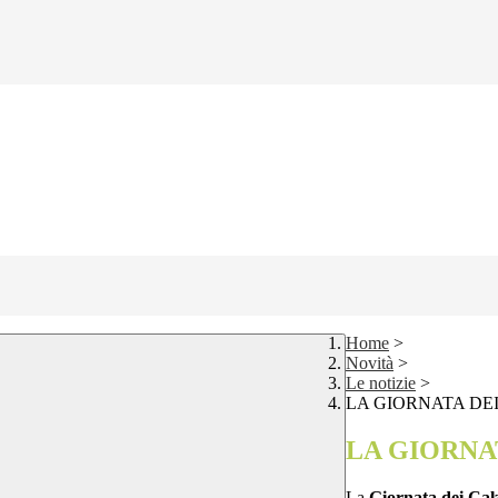
Home
>
Novità
>
Le notizie
>
LA GIORNATA DEI
LA GIORNAT
La
Giornata dei Calz