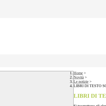
Home
>
Novità
>
Le notizie
>
LIBRI DI TESTO
LIBRI DI 
Si trasmettono gli elen