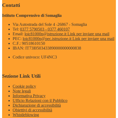
Contatti
Istituto Comprensivo di Somaglia
Via Autostrada del Sole 4 -26867 - Somaglia
Tel:
0377 5790503 - 0377 460107
Email:
loic81000n@istruzione.it
Link per inviare una mail
PEC:
loic81000n@pec.istruzione.it
Link per inviare una mail
C.F.: 90518610150
IBAN: IT73I0503433890000000000838
Codice univoco: UF4NC3
Sezione Link Utili
Cookie policy
Note legali
Informativa Privacy
Ufficio Relazioni con il Pubblico
Dichiarazione di accessibilità
Obiettivi di accessibilità
Whistleblowing