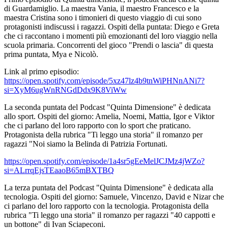
di Guardamiglio. La maestra Vania, il maestro Francesco e la
maestra Cristina sono i timonieri di questo viaggio di cui sono
protagonisti indiscussi i ragazzi. Ospiti della puntata: Diego e Greta
che ci raccontano i momenti più emozionanti del loro viaggio nella
scuola primaria. Concorrenti del gioco "Prendi o lascia" di questa
prima puntata, Mya e Nicolò.
Link al primo episodio:
https://open.spotify.com/episode/5xz47lz4b9tnWiPHNnANi7?
si=XyM6ugWnRNGdDdx9K8ViWw
La seconda puntata del Podcast "Quinta Dimensione" è dedicata
allo sport. Ospiti del giorno: Amelia, Noemi, Mattia, Igor e Viktor
che ci parlano del loro rapporto con lo sport che praticano.
Protagonista della rubrica "Ti leggo una storia" il romanzo per
ragazzi "Noi siamo la Belinda di Patrizia Fortunati.
https://open.spotify.com/episode/1a4sr5gEeMelJCJMz4jWZo?
si=ALrrqEjsTEaaoB65mBXTBQ
La terza puntata del Podcast "Quinta Dimensione" è dedicata alla
tecnologia. Ospiti del giorno: Samuele, Vincenzo, David e Nizar che
ci parlano del loro rapporto con la tecnologia. Protagonista della
rubrica "Ti leggo una storia" il romanzo per ragazzi "40 cappotti e
un bottone" di Ivan Sciapeconi.