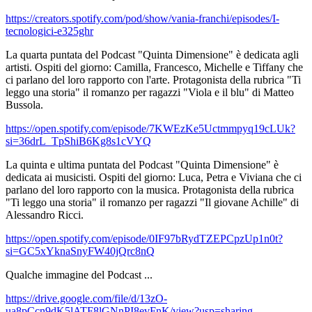
https://creators.spotify.com/pod/show/vania-franchi/episodes/I-
tecnologici-e325ghr
La quarta puntata del Podcast "Quinta Dimensione" è dedicata agli
artisti. Ospiti del giorno: Camilla, Francesco, Michelle e Tiffany che
ci parlano del loro rapporto con l'arte. Protagonista della rubrica "Ti
leggo una storia" il romanzo per ragazzi "Viola e il blu" di Matteo
Bussola.
https://open.spotify.com/episode/7KWEzKe5Uctmmpyq19cLUk?
si=36drL_TpShiB6Kg8s1cVYQ
La quinta e ultima puntata del Podcast "Quinta Dimensione" è
dedicata ai musicisti. Ospiti del giorno: Luca, Petra e Viviana che ci
parlano del loro rapporto con la musica. Protagonista della rubrica
"Ti leggo una storia" il romanzo per ragazzi "Il giovane Achille" di
Alessandro Ricci.
https://open.spotify.com/episode/0IF97bRydTZEPCpzUp1n0t?
si=GC5xYknaSnyFW40jQrc8nQ
Qualche immagine del Podcast ...
https://drive.google.com/file/d/13zO-
ua8pCcn9dK5lATF8lGNnPI8evFnK/view?usp=sharing