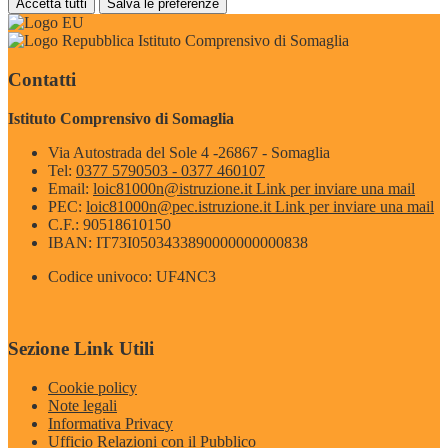
Accetta tutti
Salva le preferenze
Istituto Comprensivo di Somaglia
Contatti
Istituto Comprensivo di Somaglia
Via Autostrada del Sole 4 -26867 - Somaglia
Tel:
0377 5790503 - 0377 460107
Email:
loic81000n@istruzione.it
Link per inviare una mail
PEC:
loic81000n@pec.istruzione.it
Link per inviare una mail
C.F.: 90518610150
IBAN: IT73I0503433890000000000838
Codice univoco: UF4NC3
Sezione Link Utili
Cookie policy
Note legali
Informativa Privacy
Ufficio Relazioni con il Pubblico