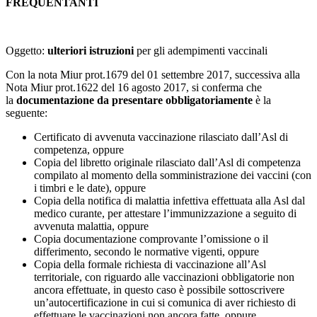
FREQUENTANTI
Oggetto:
ulteriori istruzioni
per gli adempimenti vaccinali
Con la nota Miur prot.1679 del 01 settembre 2017, successiva alla
Nota Miur prot.1622 del 16 agosto 2017, si conferma che
la
documentazione da presentare obbligatoriamente
è la
seguente:
Certificato di avvenuta vaccinazione rilasciato dall’Asl di
competenza, oppure
Copia del libretto originale rilasciato dall’Asl di competenza
compilato al momento della somministrazione dei vaccini (con
i timbri e le date), oppure
Copia della notifica di malattia infettiva effettuata alla Asl dal
medico curante, per attestare l’immunizzazione a seguito di
avvenuta malattia, oppure
Copia documentazione comprovante l’omissione o il
differimento, secondo le normative vigenti, oppure
Copia della formale richiesta di vaccinazione all’Asl
territoriale, con riguardo alle vaccinazioni obbligatorie non
ancora effettuate, in questo caso è possibile sottoscrivere
un’autocertificazione in cui si comunica di aver richiesto di
effettuare le vaccinazioni non ancora fatte, oppure