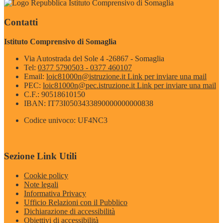
Istituto Comprensivo di Somaglia
Contatti
Istituto Comprensivo di Somaglia
Via Autostrada del Sole 4 -26867 - Somaglia
Tel:
0377 5790503 - 0377 460107
Email:
loic81000n@istruzione.it
Link per inviare una mail
PEC:
loic81000n@pec.istruzione.it
Link per inviare una mail
C.F.: 90518610150
IBAN: IT73I0503433890000000000838
Codice univoco: UF4NC3
Sezione Link Utili
Cookie policy
Note legali
Informativa Privacy
Ufficio Relazioni con il Pubblico
Dichiarazione di accessibilità
Obiettivi di accessibilità