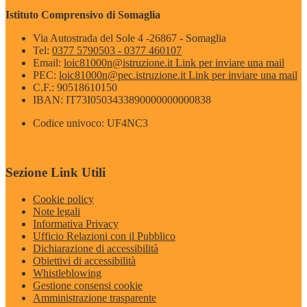
Istituto Comprensivo di Somaglia
Via Autostrada del Sole 4 -26867 - Somaglia
Tel:
0377 5790503 - 0377 460107
Email:
loic81000n@istruzione.it
Link per inviare una mail
PEC:
loic81000n@pec.istruzione.it
Link per inviare una mail
C.F.: 90518610150
IBAN: IT73I0503433890000000000838
Codice univoco: UF4NC3
Sezione Link Utili
Cookie policy
Note legali
Informativa Privacy
Ufficio Relazioni con il Pubblico
Dichiarazione di accessibilità
Obiettivi di accessibilità
Whistleblowing
Gestione consensi cookie
Amministrazione trasparente