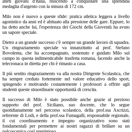
atleti giovani d'Italia, riuscendo a conquistare una splendida
medaglia d'argento con la misura di 172 cm.
Milo non è nuovo a queste sfide: pratica atletica leggera a livello
agonistico da anni ed è abituato alla pressione delle gare. Eppure, lo
ha detto anche lui, l'esperienza dei Giochi della Gioventù ha avuto
un sapore speciale.
Dietro a un grande successo c'è sempre un grande lavoro di squadra.
Un ringraziamento speciale va innanzitutto al prof. Stefano
Bovolenta, che ha accompagnato, sostenuto e guidato Milo sul
campo in questa indimenticabile trasferta romana, facendo anche la
telecronaca in diretta per chi è rimasto a casa.
Il più sentito ringraziamento va alla nostra Dirigente Scolastica, che
ha sempre creduto fortemente nel valore educativo dello sport,
spingendo e motivando costantemente i professori a offrire agli
studenti queste straordinarie opportunità di crescita.
Il successo di Milo è stato possibile anche grazie al prezioso
supporto del prof. Siciliano, suo docente, che lo segue
quotidianamente nel percorso scolastico, della prof.ssa Ascrizzi,
referente di Lodi, e della prof.ssa Fumagalli, responsabile regionale,
il cui coordinamento e impegno organizzativo sono stati
fondamentali per permettere ai nostri ragazzi di brillare su un
palcoscenico così prestigioso.