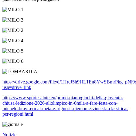
https://drive.google.com/file/d/1HreJ5h9HL1En8YwSBmrPkg_pN
usp=drive_link
https://www.sportesalute.eu/primo-piano/giochi-della-gioventu-
chiusa-ledizione-2026-allolimpico-in-6mila-a-fare-festa-con-
michele-bravi-ermal-meta-e-trigno-il-piemonte-vince-la-classifica-
per-regioni.html
Notizie