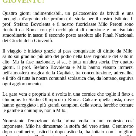
GIOVENTÙ!
Quattro giorni indimenticabili, un palcoscenico da brividi e una
medaglia d'argento che profuma di storia per il nostro Istituto. Il
prof. Stefano Bovolenta e il nostro fuoriclasse Milo Perotti sono
rientrati da Roma con gli occhi pieni di emozione e un risultato
straordinario in tasca: il secondo posto assoluto alle Finali Nazionali
dei Giochi della Gioventù.
Il viaggio è iniziato grazie al pass conquistato di diritto da Milo,
salito sul gradino più alto del podio nella fase regionale del salto in
alto. Ma la fase nazionale, si sa, è tutta un'altra storia. Per quattro
giorni, il prof. Stefano Bovolenta e Milo hanno vissuto immersi
nell'atmosfera magica della Capitale, tra concentrazione, adrenalina
e il tifo di tutta la nostra comunità scolastica che, da lontano, seguiva
ogni aggiornamento.
La gara vera e propria si è svolta in una cornice che toglie il fiato a
chiunque: lo Stadio Olimpico di Roma. Calcare quella pista, dove
hanno gareggiato i più grandi campioni della storia, farebbe tremare
le gambe a chiunque, non a Milo.
Nonostante l'emozione della prima volta in un contesto così
imponente, Milo ha dimostrato la stoffa del vero atleta. Centimetro
dopo centimetro, asticella dopo asticella, ha lottato con i migliori