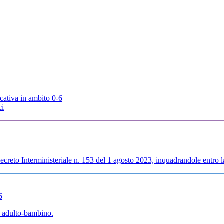
cativa in ambito 0-6
ci
creto Interministeriale n. 153 del 1 agosto 2023, inquadrandole entro la
6
ne adulto-bambino.