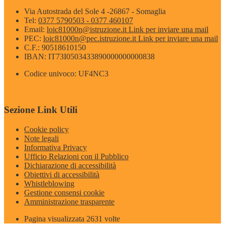
Via Autostrada del Sole 4 -26867 - Somaglia
Tel:
0377 5790503 - 0377 460107
Email:
loic81000n@istruzione.it
Link per inviare una mail
PEC:
loic81000n@pec.istruzione.it
Link per inviare una mail
C.F.: 90518610150
IBAN: IT73I0503433890000000000838
Codice univoco: UF4NC3
Sezione Link Utili
Cookie policy
Note legali
Informativa Privacy
Ufficio Relazioni con il Pubblico
Dichiarazione di accessibilità
Obiettivi di accessibilità
Whistleblowing
Gestione consensi cookie
Amministrazione trasparente
Pagina visualizzata
2631
volte