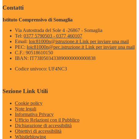
Contatti
Istituto Comprensivo di Somaglia
Via Autostrada del Sole 4 -26867 - Somaglia
Tel:
0377 5790503 - 0377 460107
Email:
loic81000n@istruzione.it
Link per inviare una mail
PEC:
loic81000n@pec.istruzione.it
Link per inviare una mail
C.F.: 90518610150
IBAN: IT73I0503433890000000000838
Codice univoco: UF4NC3
Sezione Link Utili
Cookie policy
Note legali
Informativa Privacy
Ufficio Relazioni con il Pubblico
Dichiarazione di accessibilità
Obiettivi di accessibilità
Whistleblowing