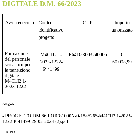
DIGITALE D.M. 66/2023
Avviso/decreto
Codice
CUP
Importo
identificativo
autorizzato
progetto
Formazione
M4C1I2.1-
E64D23003240006
€
del personale
2023-1222-
60.098,99
scolastico per
P-41499
la transizione
digitale
M4C1I2.1-
2023-1222
Allegati
- PROGETTO DM 66 LOIC81000N-0-1845265-M4C1I2.1-2023-
1222-P-41499-29-02-2024 (2).pdf
File PDF