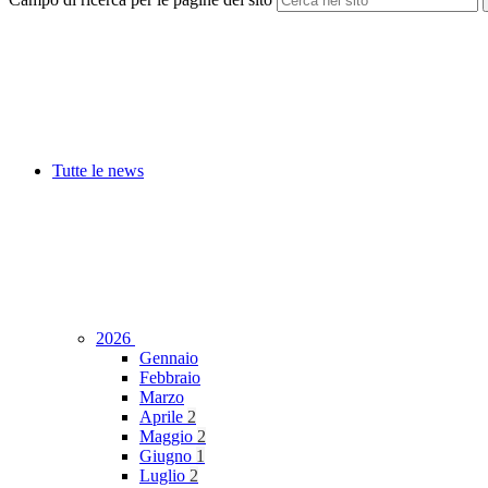
Tutte le news
2026
Gennaio
Febbraio
Marzo
Aprile
2
Maggio
2
Giugno
1
Luglio
2