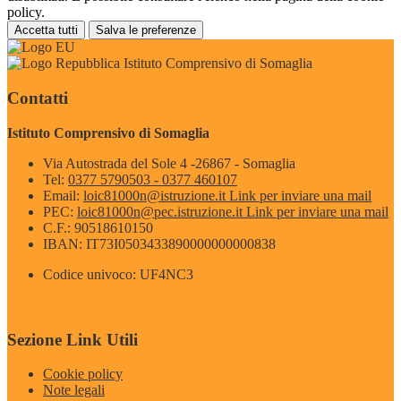
policy.
Accetta tutti
Salva le preferenze
Istituto Comprensivo di Somaglia
Contatti
Istituto Comprensivo di Somaglia
Via Autostrada del Sole 4 -26867 - Somaglia
Tel:
0377 5790503 - 0377 460107
Email:
loic81000n@istruzione.it
Link per inviare una mail
PEC:
loic81000n@pec.istruzione.it
Link per inviare una mail
C.F.: 90518610150
IBAN: IT73I0503433890000000000838
Codice univoco: UF4NC3
Sezione Link Utili
Cookie policy
Note legali