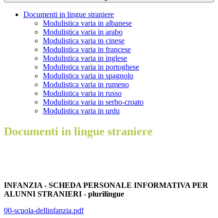
Documenti in lingue straniere
Modulistica varia in albanese
Modulistica varia in arabo
Modulistica varia in cinese
Modulistica varia in francese
Modulistica varia in inglese
Modulistica varia in portoghese
Modulistica varia in spagnolo
Modulistica varia in rumeno
Modulistica varia in russo
Modulistica varia in serbo-croato
Modulistica varia in urdu
Documenti in lingue straniere
INFANZIA - SCHEDA PERSONALE INFORMATIVA PER
ALUNNI STRANIERI - plurilingue
00-scuola-dellinfanzia.pdf