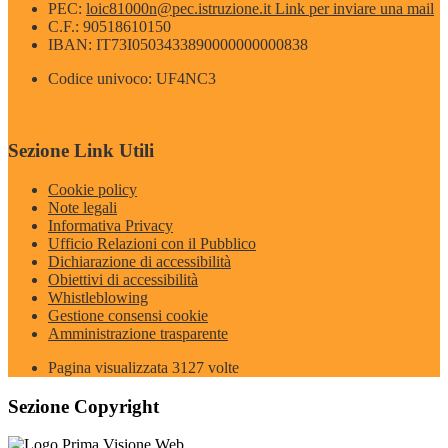
PEC:
loic81000n@pec.istruzione.it
Link per inviare una mail
C.F.: 90518610150
IBAN: IT73I0503433890000000000838
Codice univoco: UF4NC3
Sezione Link Utili
Cookie policy
Note legali
Informativa Privacy
Ufficio Relazioni con il Pubblico
Dichiarazione di accessibilità
Obiettivi di accessibilità
Whistleblowing
Gestione consensi cookie
Amministrazione trasparente
Pagina visualizzata
3127
volte
Sezione Copyright