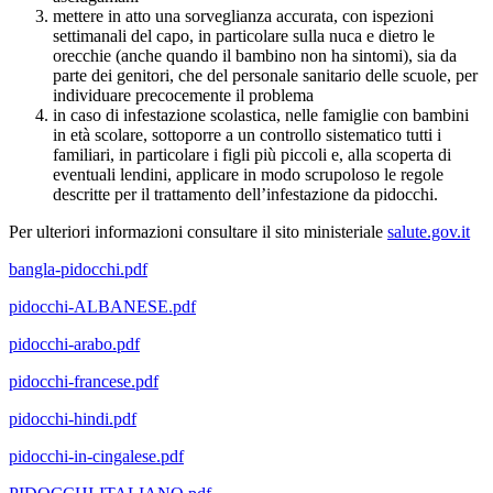
mettere in atto una sorveglianza accurata, con ispezioni
settimanali del capo, in particolare sulla nuca e dietro le
orecchie (anche quando il bambino non ha sintomi), sia da
parte dei genitori, che del personale sanitario delle scuole, per
individuare precocemente il problema
in caso di infestazione scolastica, nelle famiglie con bambini
in età scolare, sottoporre a un controllo sistematico tutti i
familiari, in particolare i figli più piccoli e, alla scoperta di
eventuali lendini, applicare in modo scrupoloso le regole
descritte per il trattamento dell’infestazione da pidocchi.
Per ulteriori informazioni consultare il sito ministeriale
salute.gov.it
bangla-pidocchi.pdf
pidocchi-ALBANESE.pdf
pidocchi-arabo.pdf
pidocchi-francese.pdf
pidocchi-hindi.pdf
pidocchi-in-cingalese.pdf