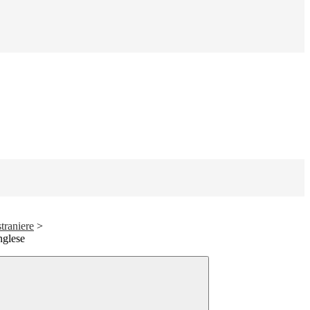
traniere
>
nglese