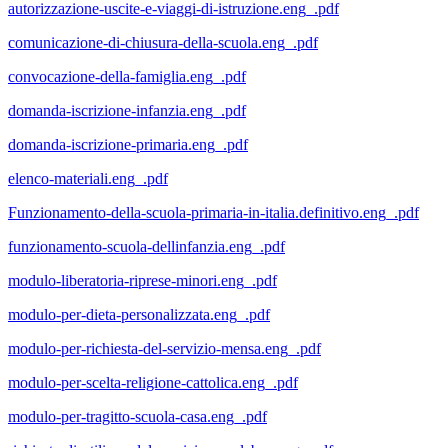
autorizzazione-uscite-e-viaggi-di-istruzione.eng_.pdf
comunicazione-di-chiusura-della-scuola.eng_.pdf
convocazione-della-famiglia.eng_.pdf
domanda-iscrizione-infanzia.eng_.pdf
domanda-iscrizione-primaria.eng_.pdf
elenco-materiali.eng_.pdf
Funzionamento-della-scuola-primaria-in-italia.definitivo.eng_.pdf
funzionamento-scuola-dellinfanzia.eng_.pdf
modulo-liberatoria-riprese-minori.eng_.pdf
modulo-per-dieta-personalizzata.eng_.pdf
modulo-per-richiesta-del-servizio-mensa.eng_.pdf
modulo-per-scelta-religione-cattolica.eng_.pdf
modulo-per-tragitto-scuola-casa.eng_.pdf