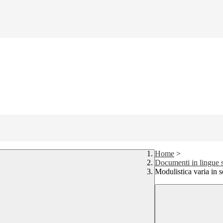
Home
>
Documenti in lingue s
Modulistica varia in 