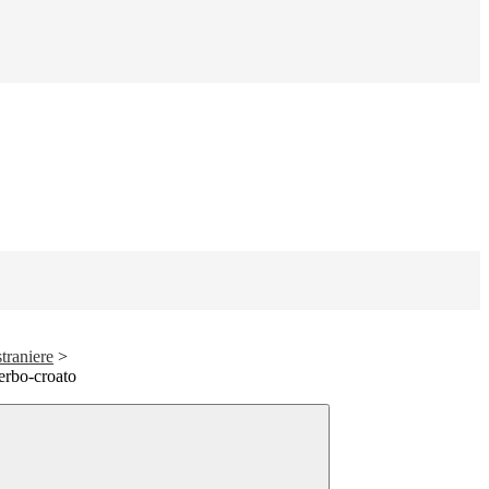
traniere
>
serbo-croato