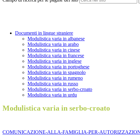
Documenti in lingue straniere
Modulistica varia in albanese
Modulistica varia in arabo
Modulistica varia in cinese
Modulistica varia in francese
Modulistica varia in inglese
Modulistica varia in portoghese
Modulistica varia in spagnolo
Modulistica varia in rumeno
Modulistica varia in russo
Modulistica varia in serbo-croato
Modulistica varia in urdu
Modulistica varia in serbo-croato
COMUNICAZIONE-ALLA-FAMIGLIA-PER-AUTORIZZAZIONE-GI