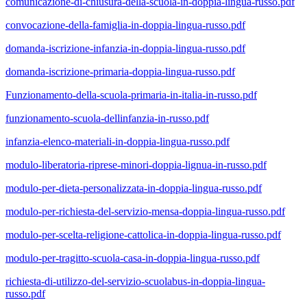
comunicazione-di-chiusura-della-scuola-in-doppia-lingua-russo.pdf
convocazione-della-famiglia-in-doppia-lingua-russo.pdf
domanda-iscrizione-infanzia-in-doppia-lingua-russo.pdf
domanda-iscrizione-primaria-doppia-lingua-russo.pdf
Funzionamento-della-scuola-primaria-in-italia-in-russo.pdf
funzionamento-scuola-dellinfanzia-in-russo.pdf
infanzia-elenco-materiali-in-doppia-lingua-russo.pdf
modulo-liberatoria-riprese-minori-doppia-lignua-in-russo.pdf
modulo-per-dieta-personalizzata-in-doppia-lingua-russo.pdf
modulo-per-richiesta-del-servizio-mensa-doppia-lingua-russo.pdf
modulo-per-scelta-religione-cattolica-in-doppia-lingua-russo.pdf
modulo-per-tragitto-scuola-casa-in-doppia-lingua-russo.pdf
richiesta-di-utilizzo-del-servizio-scuolabus-in-doppia-lingua-
russo.pdf