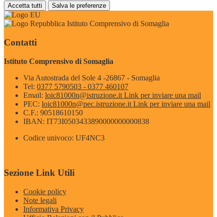
Accetta tutti
Salva le preferenze
Istituto Comprensivo di Somaglia
Contatti
Istituto Comprensivo di Somaglia
Via Autostrada del Sole 4 -26867 - Somaglia
Tel:
0377 5790503 - 0377 460107
Email:
loic81000n@istruzione.it
Link per inviare una mail
PEC:
loic81000n@pec.istruzione.it
Link per inviare una mail
C.F.: 90518610150
IBAN: IT73I0503433890000000000838
Codice univoco: UF4NC3
Sezione Link Utili
Cookie policy
Note legali
Informativa Privacy