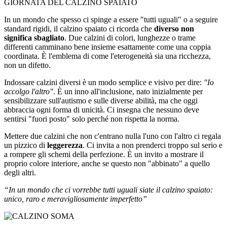
GIORNATA DEL CALZINO SPAIATO
In un mondo che spesso ci spinge a essere "tutti uguali" o a seguire
standard rigidi, il calzino spaiato ci ricorda che
diverso non
significa sbagliato
. Due calzini di colori, lunghezze o trame
differenti camminano bene insieme esattamente come una coppia
coordinata. È l'emblema di come l'eterogeneità sia una ricchezza,
non un difetto.
Indossare calzini diversi è un modo semplice e visivo per dire:
"Io
accolgo l'altro"
. È un inno all'inclusione, nato inizialmente per
sensibilizzare sull'autismo e sulle diverse abilità, ma che oggi
abbraccia ogni forma di unicità. Ci insegna che nessuno deve
sentirsi "fuori posto" solo perché non rispetta la norma.
Mettere due calzini che non c'entrano nulla l'uno con l'altro ci regala
un pizzico di
leggerezza
. Ci invita a non prenderci troppo sul serio e
a rompere gli schemi della perfezione. È un invito a mostrare il
proprio colore interiore, anche se questo non "abbinato" a quello
degli altri.
“In un mondo che ci vorrebbe tutti uguali siate il calzino spaiato:
unico, raro e meravigliosamente imperfetto”