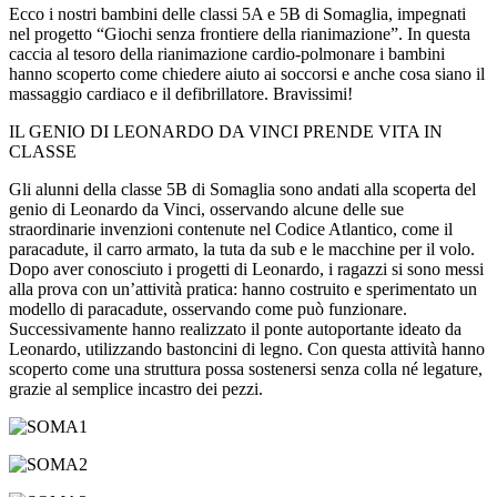
Ecco i nostri bambini delle classi 5A e 5B di Somaglia, impegnati
nel progetto “Giochi senza frontiere della rianimazione”. In questa
caccia al tesoro della rianimazione cardio-polmonare i bambini
hanno scoperto come chiedere aiuto ai soccorsi e anche cosa siano il
massaggio cardiaco e il defibrillatore. Bravissimi!
IL GENIO DI LEONARDO DA VINCI PRENDE VITA IN
CLASSE
Gli alunni della classe 5B di Somaglia sono andati alla scoperta del
genio di Leonardo da Vinci, osservando alcune delle sue
straordinarie invenzioni contenute nel Codice Atlantico, come il
paracadute, il carro armato, la tuta da sub e le macchine per il volo.
Dopo aver conosciuto i progetti di Leonardo, i ragazzi si sono messi
alla prova con un’attività pratica: hanno costruito e sperimentato un
modello di paracadute, osservando come può funzionare.
Successivamente hanno realizzato il ponte autoportante ideato da
Leonardo, utilizzando bastoncini di legno. Con questa attività hanno
scoperto come una struttura possa sostenersi senza colla né legature,
grazie al semplice incastro dei pezzi.