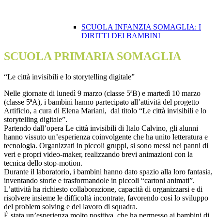
SCUOLA INFANZIA SOMAGLIA: I
DIRITTI DEI BAMBINI
SCUOLA PRIMARIA SOMAGLIA
“Le città invisibili e lo storytelling digitale”
Nelle giornate di lunedì 9 marzo (classe 5ªB) e martedì 10 marzo
(classe 5ªA), i bambini hanno partecipato all’attività del progetto
Artificio, a cura di Elena Mariani, dal titolo “Le città invisibili e lo
storytelling digitale”.
Partendo dall’opera Le città invisibili di Italo Calvino, gli alunni
hanno vissuto un’esperienza coinvolgente che ha unito letteratura e
tecnologia. Organizzati in piccoli gruppi, si sono messi nei panni di
veri e propri video-maker, realizzando brevi animazioni con la
tecnica dello stop-motion.
Durante il laboratorio, i bambini hanno dato spazio alla loro fantasia,
inventando storie e trasformandole in piccoli “cartoni animati”.
L’attività ha richiesto collaborazione, capacità di organizzarsi e di
risolvere insieme le difficoltà incontrate, favorendo così lo sviluppo
del problem solving e del lavoro di squadra.
È stata un’esperienza molto positiva, che ha permesso ai bambini di