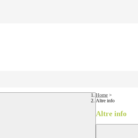
Home
>
Altre info
Altre info