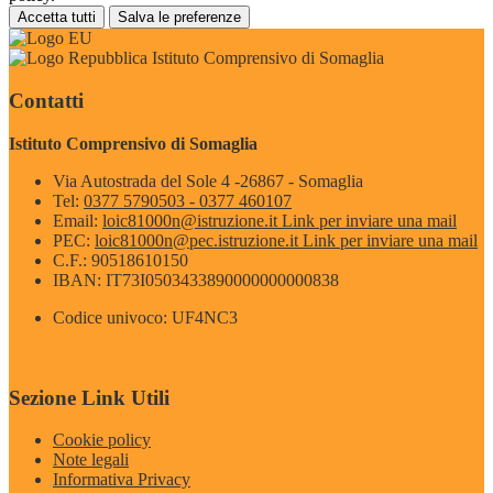
Accetta tutti
Salva le preferenze
Istituto Comprensivo di Somaglia
Contatti
Istituto Comprensivo di Somaglia
Via Autostrada del Sole 4 -26867 - Somaglia
Tel:
0377 5790503 - 0377 460107
Email:
loic81000n@istruzione.it
Link per inviare una mail
PEC:
loic81000n@pec.istruzione.it
Link per inviare una mail
C.F.: 90518610150
IBAN: IT73I0503433890000000000838
Codice univoco: UF4NC3
Sezione Link Utili
Cookie policy
Note legali
Informativa Privacy