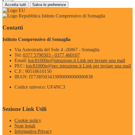
Accetta tutti
Salva le preferenze
Istituto Comprensivo di Somaglia
Contatti
Istituto Comprensivo di Somaglia
Via Autostrada del Sole 4 -26867 - Somaglia
Tel:
0377 5790503 - 0377 460107
Email:
loic81000n@istruzione.it
Link per inviare una mail
PEC:
loic81000n@pec.istruzione.it
Link per inviare una mail
C.F.: 90518610150
IBAN: IT73I0503433890000000000838
Codice univoco: UF4NC3
Sezione Link Utili
Cookie policy
Note legali
Informativa Privacy