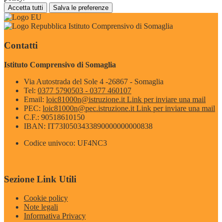
Accetta tutti
Salva le preferenze
Istituto Comprensivo di Somaglia
Contatti
Istituto Comprensivo di Somaglia
Via Autostrada del Sole 4 -26867 - Somaglia
Tel:
0377 5790503 - 0377 460107
Email:
loic81000n@istruzione.it
Link per inviare una mail
PEC:
loic81000n@pec.istruzione.it
Link per inviare una mail
C.F.: 90518610150
IBAN: IT73I0503433890000000000838
Codice univoco: UF4NC3
Sezione Link Utili
Cookie policy
Note legali
Informativa Privacy