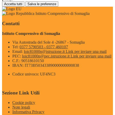
Accetta tutti
Salva le preferenze
Istituto Comprensivo di Somaglia
Contatti
Istituto Comprensivo di Somaglia
Via Autostrada del Sole 4 -26867 - Somaglia
Tel:
0377 5790503 - 0377 460107
Email:
loic81000n@istruzione.it
Link per inviare una mail
PEC:
loic81000n@pec.istruzione.it
Link per inviare una mail
C.F.: 90518610150
IBAN: IT73I0503433890000000000838
Codice univoco: UF4NC3
Sezione Link Utili
Cookie policy
Note legali
Informativa Privacy