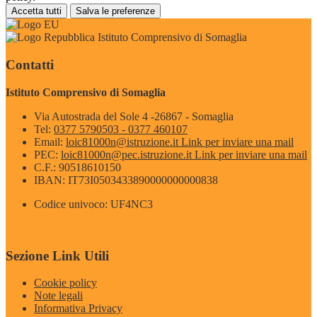
Accetta tutti
Salva le preferenze
Istituto Comprensivo di Somaglia
Contatti
Istituto Comprensivo di Somaglia
Via Autostrada del Sole 4 -26867 - Somaglia
Tel:
0377 5790503 - 0377 460107
Email:
loic81000n@istruzione.it
Link per inviare una mail
PEC:
loic81000n@pec.istruzione.it
Link per inviare una mail
C.F.: 90518610150
IBAN: IT73I0503433890000000000838
Codice univoco: UF4NC3
Sezione Link Utili
Cookie policy
Note legali
Informativa Privacy