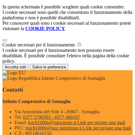
In questa schermata è possibile scegliere quali cookie consentire.
I cookie necessari sono quelli che consentono il funzionamento della
piattaforma e non è possibile disabilitarli.
Per conoscere quali sono i cookie necessari al funzionamento potete
visionare la
COOKIE POLICY
.
Cookie necessari per il funzionamento
I cookie necessari per il funzionamento non possono essere
disabilitati. È possibile consultare l'elenco nella pagina della cookie
policy.
Accetta tutti
Salva le preferenze
Istituto Comprensivo di Somaglia
Contatti
Istituto Comprensivo di Somaglia
Via Autostrada del Sole 4 -26867 - Somaglia
Tel:
0377 5790503 - 0377 460107
Email:
loic81000n@istruzione.it
Link per inviare una mail
PEC:
loic81000n@pec.istruzione.it
Link per inviare una mail
C.F.: 90518610150