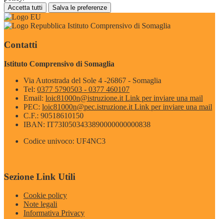
Accetta tutti
Salva le preferenze
Istituto Comprensivo di Somaglia
Contatti
Istituto Comprensivo di Somaglia
Via Autostrada del Sole 4 -26867 - Somaglia
Tel:
0377 5790503 - 0377 460107
Email:
loic81000n@istruzione.it
Link per inviare una mail
PEC:
loic81000n@pec.istruzione.it
Link per inviare una mail
C.F.: 90518610150
IBAN: IT73I0503433890000000000838
Codice univoco: UF4NC3
Sezione Link Utili
Cookie policy
Note legali
Informativa Privacy