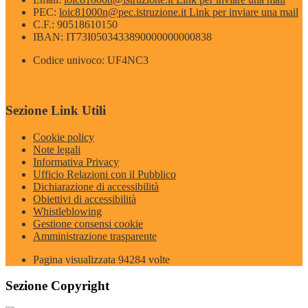
PEC:
loic81000n@pec.istruzione.it
Link per inviare una mail
C.F.: 90518610150
IBAN: IT73I0503433890000000000838
Codice univoco: UF4NC3
Sezione Link Utili
Cookie policy
Note legali
Informativa Privacy
Ufficio Relazioni con il Pubblico
Dichiarazione di accessibilità
Obiettivi di accessibilità
Whistleblowing
Gestione consensi cookie
Amministrazione trasparente
Pagina visualizzata
94284
volte
Sezione Copyright