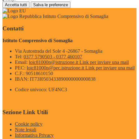
Accetta tutti
Salva le preferenze
Istituto Comprensivo di Somaglia
Contatti
Istituto Comprensivo di Somaglia
Via Autostrada del Sole 4 -26867 - Somaglia
Tel:
0377 5790503 - 0377 460107
Email:
loic81000n@istruzione.it
Link per inviare una mail
PEC:
loic81000n@pec.istruzione.it
Link per inviare una mail
C.F.: 90518610150
IBAN: IT73I0503433890000000000838
Codice univoco: UF4NC3
Sezione Link Utili
Cookie policy
Note legali
Informativa Privacy