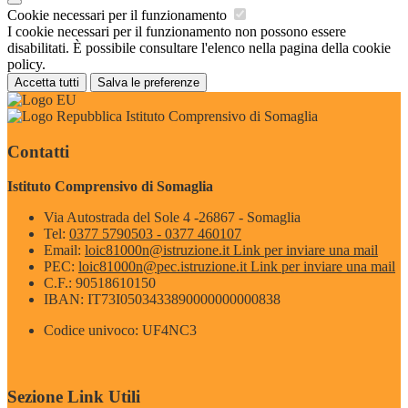
Cookie necessari per il funzionamento
I cookie necessari per il funzionamento non possono essere
disabilitati. È possibile consultare l'elenco nella pagina della cookie
policy.
Accetta tutti
Salva le preferenze
Istituto Comprensivo di Somaglia
Contatti
Istituto Comprensivo di Somaglia
Via Autostrada del Sole 4 -26867 - Somaglia
Tel:
0377 5790503 - 0377 460107
Email:
loic81000n@istruzione.it
Link per inviare una mail
PEC:
loic81000n@pec.istruzione.it
Link per inviare una mail
C.F.: 90518610150
IBAN: IT73I0503433890000000000838
Codice univoco: UF4NC3
Sezione Link Utili