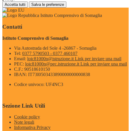
Accetta tutti
Salva le preferenze
Istituto Comprensivo di Somaglia
Contatti
Istituto Comprensivo di Somaglia
Via Autostrada del Sole 4 -26867 - Somaglia
Tel:
0377 5790503 - 0377 460107
Email:
loic81000n@istruzione.it
Link per inviare una mail
PEC:
loic81000n@pec.istruzione.it
Link per inviare una mail
C.F.: 90518610150
IBAN: IT73I0503433890000000000838
Codice univoco: UF4NC3
Sezione Link Utili
Cookie policy
Note legali
Informativa Privacy