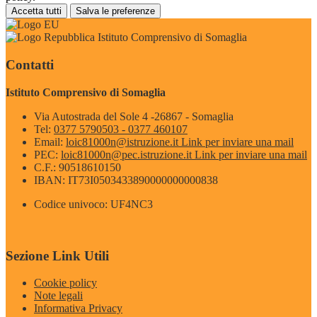
Accetta tutti
Salva le preferenze
Istituto Comprensivo di Somaglia
Contatti
Istituto Comprensivo di Somaglia
Via Autostrada del Sole 4 -26867 - Somaglia
Tel:
0377 5790503 - 0377 460107
Email:
loic81000n@istruzione.it
Link per inviare una mail
PEC:
loic81000n@pec.istruzione.it
Link per inviare una mail
C.F.: 90518610150
IBAN: IT73I0503433890000000000838
Codice univoco: UF4NC3
Sezione Link Utili
Cookie policy
Note legali
Informativa Privacy