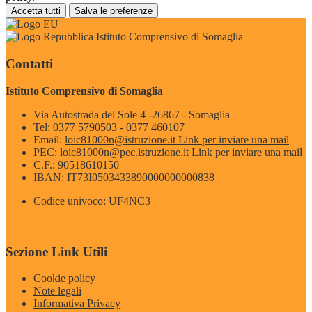
Accetta tutti
Salva le preferenze
Istituto Comprensivo di Somaglia
Contatti
Istituto Comprensivo di Somaglia
Via Autostrada del Sole 4 -26867 - Somaglia
Tel:
0377 5790503 - 0377 460107
Email:
loic81000n@istruzione.it
Link per inviare una mail
PEC:
loic81000n@pec.istruzione.it
Link per inviare una mail
C.F.: 90518610150
IBAN: IT73I0503433890000000000838
Codice univoco: UF4NC3
Sezione Link Utili
Cookie policy
Note legali
Informativa Privacy