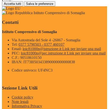
Accetta tutti
Salva le preferenze
Istituto Comprensivo di Somaglia
Contatti
Istituto Comprensivo di Somaglia
Via Autostrada del Sole 4 -26867 - Somaglia
Tel:
0377 5790503 - 0377 460107
Email:
loic81000n@istruzione.it
Link per inviare una mail
PEC:
loic81000n@pec.istruzione.it
Link per inviare una mail
C.F.: 90518610150
IBAN: IT73I0503433890000000000838
Codice univoco: UF4NC3
Sezione Link Utili
Cookie policy
Note legali
Informativa Privacy